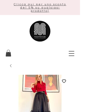
Clicca qui per uno sconto
del 5% su qualsiasi
prodotto|