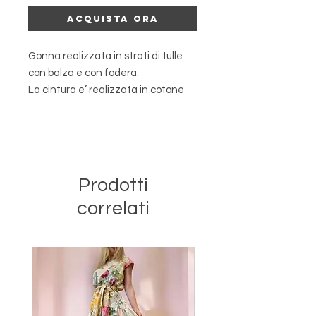
Acquista ora
Gonna realizzata in strati di tulle
con balza e con fodera.
La cintura e’ realizzata in cotone
ed e’ elastica.
La taglia e’ quindi unica e veste le
taglie XS-S-M-L.
Lunghezza : 80 cm circa.
Essendo un capo artigianale, per
Prodotti
informazioni sui tempi di
correlati
realizzazione o personalizzazioni,
contattaci in chat o via whatsapp al
3288623157.