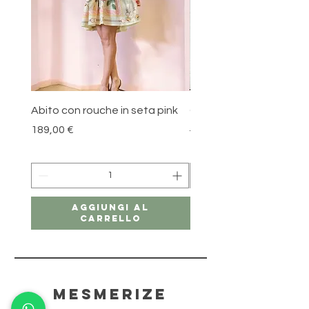
Abito con rouche in seta pink
Gonna in cotone Blue l
Prezzo
Prezzo regolare
189,00 €
179,00 €
Aggiungi al
carrello
mesmerize