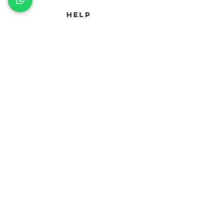
HELP
RESI E RIMBORSI
TERMINI E CONDIZIONI
METODI DI PAGAMENTO
INFORMATIVA SULLA PRIVACY
INFO
POP-UP STORE MILANO
CORSO DI P.TA TICINESE 69
mesmerizesales@gmail.com
contact