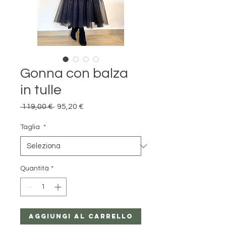
Gonna con balza
in tulle
Prezzo
Prezzo
 119,00 € 
95,20 €
regolare
scontato
Taglia
*
Quantità
*
Aggiungi al carrello