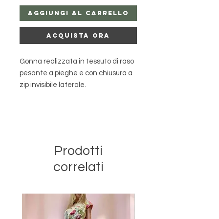
Aggiungi al carrello
Acquista ora
Gonna realizzata in tessuto di raso
pesante a pieghe e con chiusura a
zip invisibile laterale.
Grazie ad un laccetto posteriore, la
gonna veste le taglie XS-S-M.
Lunghezza: 82 cm circa.
Essendo un capo artigianale , per
sapere tempi di realizzazione o per
Prodotti
personalizzazioni, contattaci in
correlati
chat o via whatsapp al 3288623157.