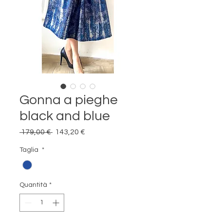
Gonna a pieghe
black and blue
Prezzo
Prezzo
 179,00 € 
143,20 €
regolare
scontato
Taglia
*
Quantità
*