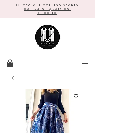
Clicca qui per uno sconto
del 5% su qualsiasi
prodotto|