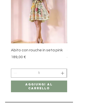
Abito con rouche in seta pink
Gonna in cotone Blue l
Prezzo
Prezzo regolare
189,00 €
179,00 €
Aggiungi al
carrello