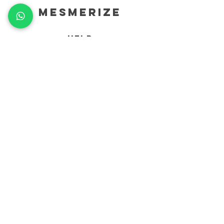
mesmerize
HELP
RESI E RIMBORSI
TERMINI E CONDIZIONI
METODI DI PAGAMENTO
INFORMATIVA SULLA PRIVACY
INFO
POP-UP STORE MILANO
CORSO DI P.TA TICINESE 69
mesmerizesales@gmail.com
contact