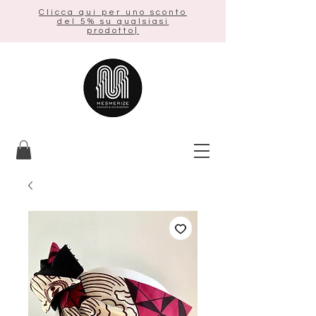
Clicca qui per uno sconto
del 5% su qualsiasi
prodotto|