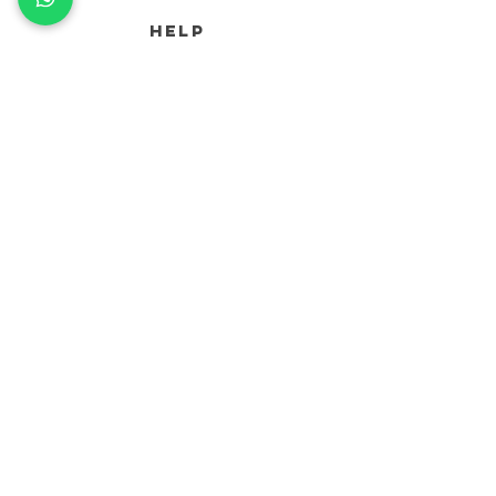
HELP
RESI E RIMBORSI
TERMINI E CONDIZIONI
METODI DI PAGAMENTO
INFORMATIVA SULLA PRIVACY
INFO
POP-UP STORE MILANO
CORSO DI P.TA TICINESE 69
mesmerizesales@gmail.com
contact