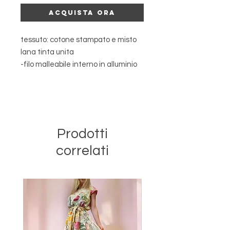
Acquista ora
tessuto: cotone stampato e misto
lana tinta unita
-filo malleabile interno in alluminio
(nichel free): il filo è fisso
internamente e non si muove
all'interno della fascia , consente di
modulare le punte in tutti i modi che
vuoi e di creare svariate forme ;
Prodotti
-misura unica : si adatta a tutte le
correlati
dimensioni di visi , anche alle
bambine;
-dimensioni 18cmx96cm;
-reversibile e adattabile : puoi
portarla sia dal lato stampato che
da quello tinta unita e puoi
decidere che spessore darle , in