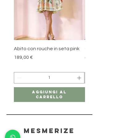
base a come la pieghi (larghezza
turbante , media o fascia più
piccola);
-consigliato lavaggio a mano.
Abito con rouche in seta pink
Gonna in cotone Blue l
Prezzo
Prezzo regolare
189,00 €
179,00 €
Aggiungi al
carrello
mesmerize