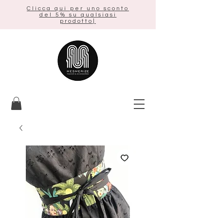
Clicca qui per uno sconto
del 5% su qualsiasi
prodotto|