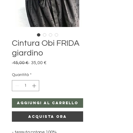
Cintura Obi FRIDA
giardino
Prezzo
Prezzo
 45,00 € 
35,00 €
regolare
scontato
Quantità
*
Aggiungi al carrello
Acquista ora
- tessuto:cotone 100%