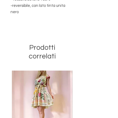
-reversibile, con lato tinta unita
nero
-lunghezza :187 cm
>>>NB data la dimensione ridotta
dell'articolo , il disegno del tessuto
potrebbe essere tagliato in
posizioni differenti da quello dalla
Prodotti
foto e presentare lievi differenze
correlati