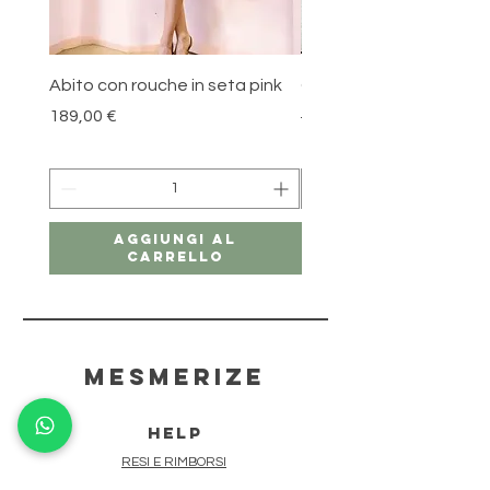
Abito con rouche in seta pink
Gonna in cotone Blue l
Prezzo
Prezzo regolare
189,00 €
179,00 €
Aggiungi al
carrello
mesmerize
HELP
RESI E RIMBORSI