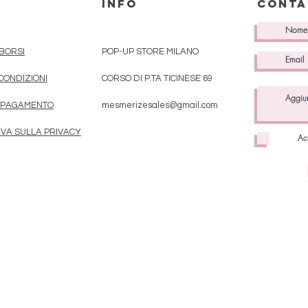
INFO
conta
MBORSI
POP-UP STORE MILANO
 CONDIZIONI
CORSO DI P.TA TICINESE 69
I PAGAMENTO
mesmerizesales@gmail.com
IVA SULLA PRIVACY
Ac