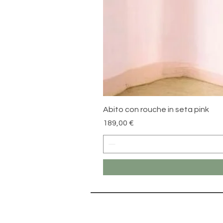
Abito con rouche in seta pink
Prezzo
189,00 €