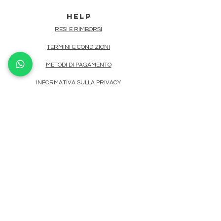
HELP
RESI E RIMBORSI
TERMINI E CONDIZIONI
METODI DI PAGAMENTO
INFORMATIVA SULLA PRIVACY
INFO
POP-UP STORE MILANO
CORSO DI P.TA TICINESE 69
mesmerizesales@gmail.com
contact