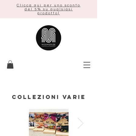
Clicca qui per uno sconto
del 5% su qualsiasi
prodotto|
COLLEZIONI VARIE